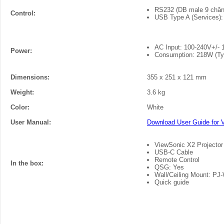
RS232 (DB male 9 chân
Control:
USB Type A (Services):
AC Input: 100-240V+/-
Power:
Consumption: 218W (Typ
Dimensions:
355 x 251 x 121 mm
Weight:
3.6 kg
Color:
White
User Manual:
Download User Guide for 
ViewSonic X2 Projector
USB-C Cable
Remote Control
In the box:
QSG: Yes
Wall/Ceiling Mount: PJ
Quick guide