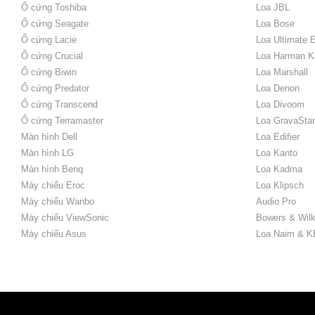
Ổ cứng Toshiba
Loa JBL
Ổ cứng Seagate
Loa Bose
Ổ cứng Lacie
Loa Ultimate 
Ổ cứng Crucial
Loa Harman K
Ổ cứng Biwin
Loa Marshall
Ổ cứng Predator
Loa Denon
Ổ cứng Transcend
Loa Divoom
Ổ cứng Terramaster
Loa GravaStar
Màn hình Dell
Loa Edifier
Màn hình LG
Loa Kanto
Màn hình Benq
Loa Kadma
Máy chiếu Eroc
Loa Klipsch
Máy chiếu Wanbo
Audio Pro
Máy chiếu ViewSonic
Bowers & Wilk
Máy chiếu Asus
Loa Naim & K