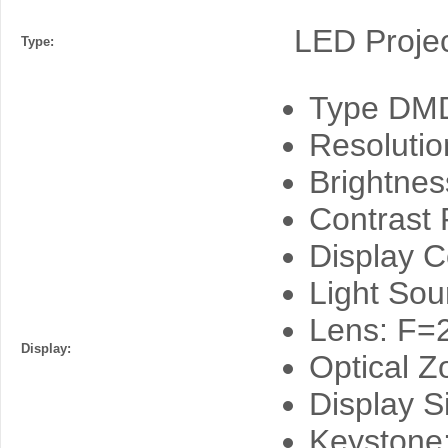
LED Projec
Type:
Type DM
Resolutio
Brightnes
Contrast 
Display Co
Light Sou
Lens: F=
Display:
Optical Z
Display 
Keystone: