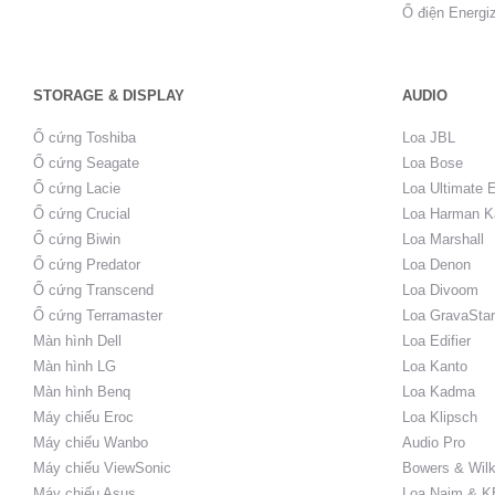
Ổ điện Energi
STORAGE & DISPLAY
AUDIO
Ổ cứng Toshiba
Loa JBL
Ổ cứng Seagate
Loa Bose
Ổ cứng Lacie
Loa Ultimate 
Ổ cứng Crucial
Loa Harman K
Ổ cứng Biwin
Loa Marshall
Ổ cứng Predator
Loa Denon
Ổ cứng Transcend
Loa Divoom
Ổ cứng Terramaster
Loa GravaStar
Màn hình Dell
Loa Edifier
Màn hình LG
Loa Kanto
Màn hình Benq
Loa Kadma
Máy chiếu Eroc
Loa Klipsch
Máy chiếu Wanbo
Audio Pro
Máy chiếu ViewSonic
Bowers & Wilk
Máy chiếu Asus
Loa Naim & K