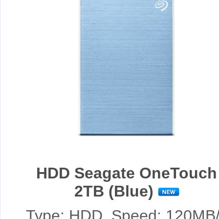
HDD Seagate OneTouch
2TB (Blue)
Type: HDD, Speed: 120MB