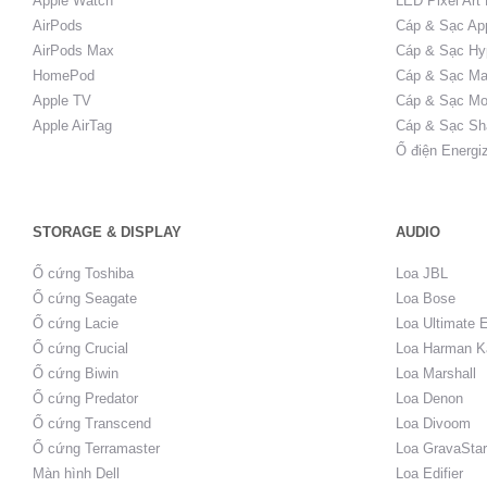
Apple Watch
LED Pixel Art
AirPods
Cáp & Sạc Ap
AirPods Max
Cáp & Sạc Hy
HomePod
Cáp & Sạc Ma
Apple TV
Cáp & Sạc Mo
Apple AirTag
Cáp & Sạc Sh
Ổ điện Energi
STORAGE & DISPLAY
AUDIO
Ổ cứng Toshiba
Loa JBL
Ổ cứng Seagate
Loa Bose
Ổ cứng Lacie
Loa Ultimate 
Ổ cứng Crucial
Loa Harman K
Ổ cứng Biwin
Loa Marshall
Ổ cứng Predator
Loa Denon
Ổ cứng Transcend
Loa Divoom
Ổ cứng Terramaster
Loa GravaStar
Màn hình Dell
Loa Edifier