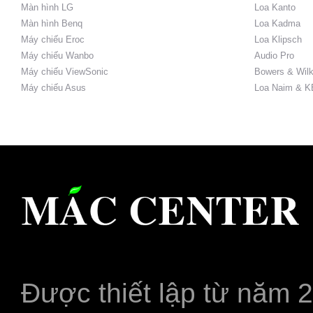
Màn hình LG
Loa Kanto
Màn hình Benq
Loa Kadma
Máy chiếu Eroc
Loa Klipsch
Máy chiếu Wanbo
Audio Pro
Máy chiếu ViewSonic
Bowers & Wilk
Máy chiếu Asus
Loa Naim & K
Được thiết lập từ năm 