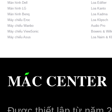
Màn hình Dell
Loa Edifier
Màn hình LG
Loa Kanto
Màn hình Benq
Loa Kadma
Máy chiếu Eroc
Loa Klipsch
Máy chiếu Wanbo
Audio Pro
Máy chiếu ViewSonic
Bowers & Wilk
Máy chiếu Asus
Loa Naim & K
Được thiết lập từ năm 