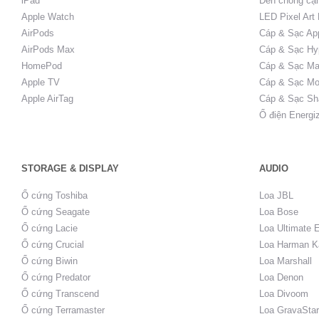
iPad
Đèn chống cậ
Apple Watch
LED Pixel Art
AirPods
Cáp & Sạc Ap
AirPods Max
Cáp & Sạc Hy
HomePod
Cáp & Sạc Ma
Apple TV
Cáp & Sạc Mo
Apple AirTag
Cáp & Sạc Sh
Ổ điện Energi
STORAGE & DISPLAY
AUDIO
Ổ cứng Toshiba
Loa JBL
Ổ cứng Seagate
Loa Bose
Ổ cứng Lacie
Loa Ultimate 
Ổ cứng Crucial
Loa Harman K
Ổ cứng Biwin
Loa Marshall
Ổ cứng Predator
Loa Denon
Ổ cứng Transcend
Loa Divoom
Ổ cứng Terramaster
Loa GravaStar