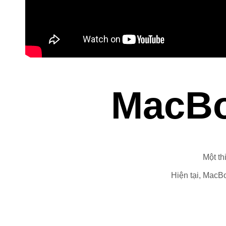
MacBo
Một th
Hiện tại, MacBo