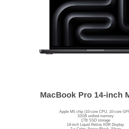
MacBook Pro 14-inch
Apple M5 chip (10-core CPU, 10-core GP
32GB unified memory
1TB SSD storage
14-inch Liquid Retina XDR Display
2 x Color: Space Black, Silver