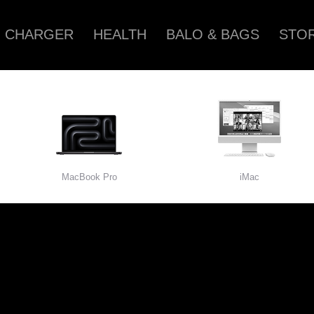
CHARGER
HEALTH
BALO & BAGS
STOR
MacBook Pro
iMac