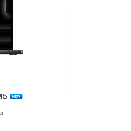
 M5
U)