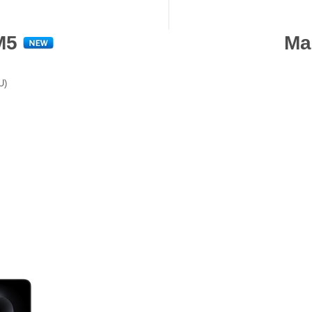
 M5
Ma
U)