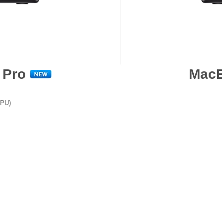
 Pro
MacB
GPU)