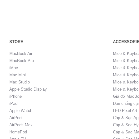
STORE
ACCESSORI
MacBook Air
Mice & Keybo
MacBook Pro
Mice & Keyboa
iMac
Mice & Keyboa
Mac Mini
Mice & Keyboa
Mac Studio
Mice & Keybo
Apple Studio Display
Mice & Keybo
iPhone
Giá đỡ MacBo
iPad
Đèn chống cậ
Apple Watch
LED Pixel Art
AirPods
Cáp & Sạc Ap
AirPods Max
Cáp & Sạc Hy
HomePod
Cáp & Sạc Ma