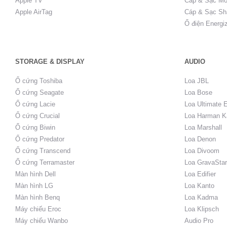
Apple TV
Cáp & Sạc Mo
Apple AirTag
Cáp & Sạc Sh
Ổ điện Energi
STORAGE & DISPLAY
AUDIO
Ổ cứng Toshiba
Loa JBL
Ổ cứng Seagate
Loa Bose
Ổ cứng Lacie
Loa Ultimate 
Ổ cứng Crucial
Loa Harman K
Ổ cứng Biwin
Loa Marshall
Ổ cứng Predator
Loa Denon
Ổ cứng Transcend
Loa Divoom
Ổ cứng Terramaster
Loa GravaStar
Màn hình Dell
Loa Edifier
Màn hình LG
Loa Kanto
Màn hình Benq
Loa Kadma
Máy chiếu Eroc
Loa Klipsch
Máy chiếu Wanbo
Audio Pro