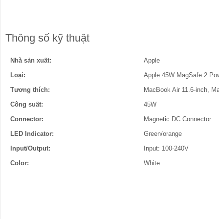
Thông số kỹ thuật
Nhà sản xuất:
Apple
Loại:
Apple 45W MagSafe 2 Pow
Tương thích:
MacBook Air 11.6-inch, Ma
Công suất:
45W
Connector:
Magnetic DC Connector
LED Indicator:
Green/orange
Input/Output:
Input: 100-240V
Color:
White