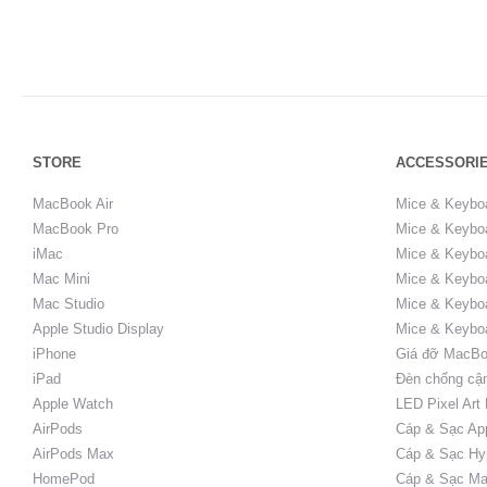
STORE
ACCESSORI
MacBook Air
Mice & Keybo
MacBook Pro
Mice & Keyboa
iMac
Mice & Keyboa
Mac Mini
Mice & Keyboa
Mac Studio
Mice & Keybo
Apple Studio Display
Mice & Keybo
iPhone
Giá đỡ MacBo
iPad
Đèn chống cậ
Apple Watch
LED Pixel Art
AirPods
Cáp & Sạc Ap
AirPods Max
Cáp & Sạc Hy
HomePod
Cáp & Sạc Ma