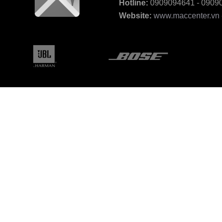
Hotline:
0909094641 - 0909
Website:
www.maccenter.vn