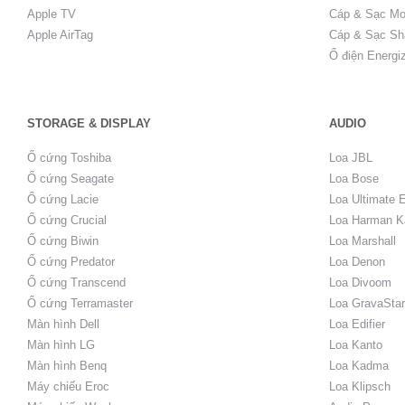
Apple TV
Cáp & Sạc Mo
Apple AirTag
Cáp & Sạc Sh
Ổ điện Energi
STORAGE & DISPLAY
AUDIO
Ổ cứng Toshiba
Loa JBL
Ổ cứng Seagate
Loa Bose
Ổ cứng Lacie
Loa Ultimate 
Ổ cứng Crucial
Loa Harman K
Ổ cứng Biwin
Loa Marshall
Ổ cứng Predator
Loa Denon
Ổ cứng Transcend
Loa Divoom
Ổ cứng Terramaster
Loa GravaStar
Màn hình Dell
Loa Edifier
Màn hình LG
Loa Kanto
Màn hình Benq
Loa Kadma
Máy chiếu Eroc
Loa Klipsch