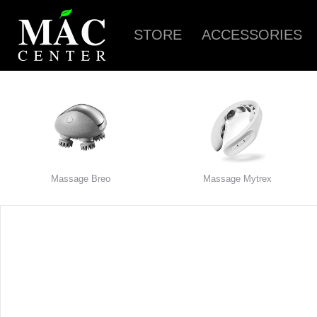
STORE
ACCESSORIES
Massage Breo
Massage Mytrex