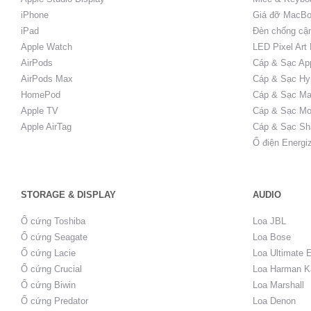
iPhone
Giá đỡ MacBo
iPad
Đèn chống cậ
Apple Watch
LED Pixel Art
AirPods
Cáp & Sạc Ap
AirPods Max
Cáp & Sạc Hy
HomePod
Cáp & Sạc Ma
Apple TV
Cáp & Sạc Mo
Apple AirTag
Cáp & Sạc Sh
Ổ điện Energi
STORAGE & DISPLAY
AUDIO
Ổ cứng Toshiba
Loa JBL
Ổ cứng Seagate
Loa Bose
Ổ cứng Lacie
Loa Ultimate 
Ổ cứng Crucial
Loa Harman K
Ổ cứng Biwin
Loa Marshall
Ổ cứng Predator
Loa Denon