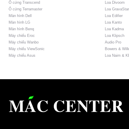
Ổ cứng Transcend
Loa Divoom
Ổ cứng Terramaster
Loa GravaStar
Màn hình Dell
Loa Edifier
Màn hình LG
Loa Kanto
Màn hình Benq
Loa Kadma
Máy chiếu Eroc
Loa Klipsch
Máy chiếu Wanbo
Audio Pro
Máy chiếu ViewSonic
Bowers & Wilk
Máy chiếu Asus
Loa Naim & K