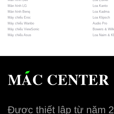
Màn hình LG
Loa Kanto
Màn hình Benq
Loa Kadma
Máy chiếu Eroc
Loa Klipsch
Máy chiếu Wanbo
Audio Pro
Máy chiếu ViewSonic
Bowers & Wilk
Máy chiếu Asus
Loa Naim & K
Được thiết lập từ năm 