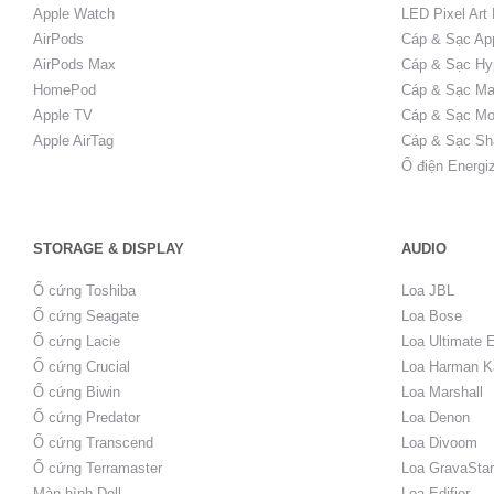
Apple Watch
LED Pixel Art
AirPods
Cáp & Sạc Ap
AirPods Max
Cáp & Sạc Hy
HomePod
Cáp & Sạc Ma
Apple TV
Cáp & Sạc Mo
Apple AirTag
Cáp & Sạc Sh
Ổ điện Energi
STORAGE & DISPLAY
AUDIO
Ổ cứng Toshiba
Loa JBL
Ổ cứng Seagate
Loa Bose
Ổ cứng Lacie
Loa Ultimate 
Ổ cứng Crucial
Loa Harman K
Ổ cứng Biwin
Loa Marshall
Ổ cứng Predator
Loa Denon
Ổ cứng Transcend
Loa Divoom
Ổ cứng Terramaster
Loa GravaStar
Màn hình Dell
Loa Edifier