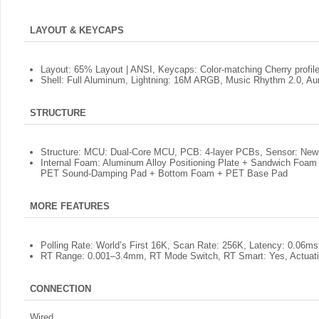
LAYOUT & KEYCAPS
Layout: 65% Layout | ANSI, Keycaps: Color-matching Cherry profil
Shell: Full Aluminum, Lightning: 16M ARGB, Music Rhythm 2.0, Au
STRUCTURE
Structure: MCU: Dual-Core MCU, PCB: 4-layer PCBs, Sensor: New-
Internal Foam: Aluminum Alloy Positioning Plate + Sandwich Foam
PET Sound-Damping Pad + Bottom Foam + PET Base Pad
MORE FEATURES
Polling Rate: World’s First 16K, Scan Rate: 256K, Latency: 0.06ms
RT Range: 0.001–3.4mm, RT Mode Switch, RT Smart: Yes, Actuat
CONNECTION
Wired