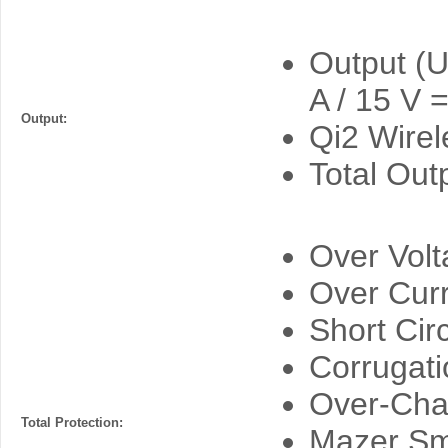
Output (U
A / 15 V =
Output:
Qi2 Wirel
Total Out
Over Volt
Over Curr
Short Circ
Corrugati
Over-Char
Total Protection:
Mazer S