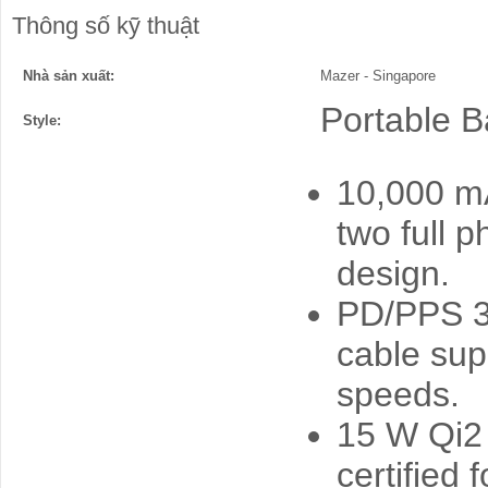
Thông số kỹ thuật
Nhà sản xuất:
Mazer - Singapore
Portable B
Style:
10,000 mA
two full p
design.
PD/PPS 30
cable sup
speeds.
15 W Qi2 
certified 