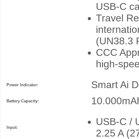
USB-C cab
Travel Re
internatio
(UN38.3 
CCC Appro
high-speed
Smart Ai D
Power Indicator:
10.000mAh
Battery Capacity:
USB-C / U
Input:
2.25 A (2