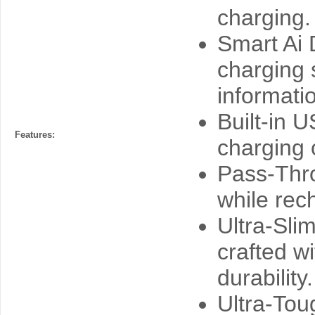
charging.
Smart Ai 
charging 
informati
Built-in 
Features:
charging 
Pass-Thr
while rec
Ultra-Sli
crafted w
durability.
Ultra-Tou