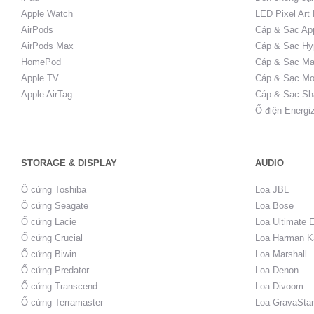
Apple Watch
LED Pixel Art
AirPods
Cáp & Sạc Ap
AirPods Max
Cáp & Sạc Hy
HomePod
Cáp & Sạc Ma
Apple TV
Cáp & Sạc Mo
Apple AirTag
Cáp & Sạc Sh
Ổ điện Energi
STORAGE & DISPLAY
AUDIO
Ổ cứng Toshiba
Loa JBL
Ổ cứng Seagate
Loa Bose
Ổ cứng Lacie
Loa Ultimate 
Ổ cứng Crucial
Loa Harman K
Ổ cứng Biwin
Loa Marshall
Ổ cứng Predator
Loa Denon
Ổ cứng Transcend
Loa Divoom
Ổ cứng Terramaster
Loa GravaStar