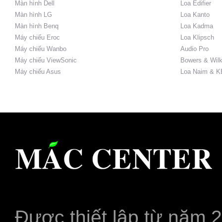
Màn hình Dell
Loa Edifier
Màn hình LG
Loa Kanto
Màn hình Benq
Loa Kadma
Máy chiếu Eroc
Loa Klipsch
Máy chiếu Wanbo
Audio Pro
Máy chiếu ViewSonic
Bowers & Wilk
Máy chiếu Asus
Loa Naim & K
Được thiết lập từ năm 