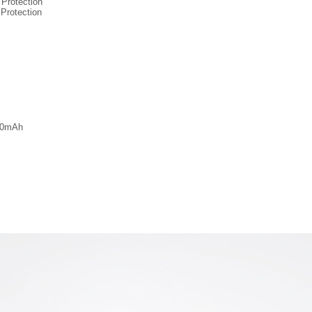
 Protection
Protection
00mAh