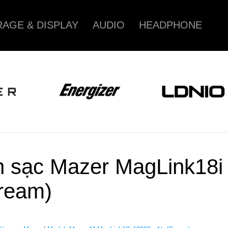
AGE & DISPLAY
AUDIO
HEADPHONE
n sạc Mazer MagLink18i
ream)