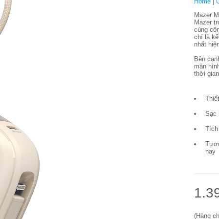
Home
|
Mazer Ma
Mazer tr
cùng côn
chí là k
nhất hiệ
Bên cạnh
màn hình
thời gia
Thiế
Sạc 
Tích
Tươn
nay
1.3
(Hàng ch