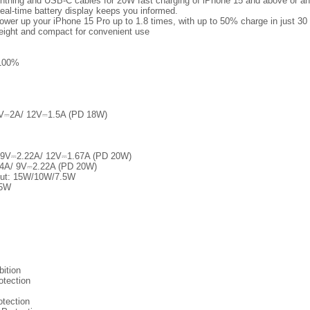
ightning and USB-C cables for 20W fast charging of iPhone 15 and above or an
Real-time battery display keeps you informed.
er up your iPhone 15 Pro up to 1.8 times, with up to 50% charge in just 30
eight and compact for convenient use
 100%
9V⎓2A/ 12V⎓1.5A (PD 18W)
 9V⎓2.22A/ 12V⎓1.67A (PD 20W)
2.4A/ 9V⎓2.22A (PD 20W)
put: 15W/10W/7.5W
.5W
bition
otection
otection