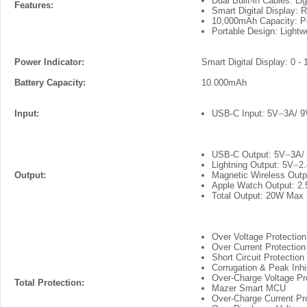
Dual Built-in Cables: L
Features:
Smart Digital Display: 
10,000mAh Capacity: Pow
Portable Design: Lightw
Power Indicator:
Smart Digital Display: 0 -
Battery Capacity:
10.000mAh
Input:
USB-C Input: 5V⎓3A/ 
USB-C Output: 5V⎓3A/
Lightning Output: 5V⎓
Output:
Magnetic Wireless Out
Apple Watch Output: 2
Total Output: 20W Max
Over Voltage Protection
Over Current Protection
Short Circuit Protection
Corrugation & Peak Inhi
Over-Charge Voltage Pr
Total Protection:
Mazer Smart MCU
Over-Charge Current Pr