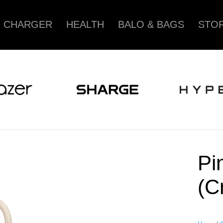
CHARGER
HEALTH
BALO & BAGS
STOR
Pi
(C