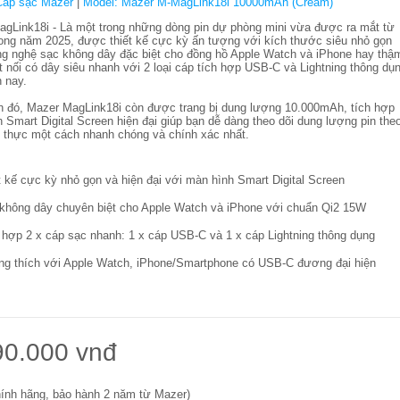
Cáp sạc Mazer
|
Model: Mazer M-MagLink18i 10000mAh (Cream)
gLink18i - Là một trong những dòng pin dự phòng mini vừa được ra mắt từ
ong năm 2025, được thiết kế cực kỳ ấn tượng với kích thước siêu nhỏ gọn
g nghệ sạc không dây đặc biệt cho đồng hồ Apple Watch và iPhone hay thậ
ết nối có dây siêu nhanh với 2 loại cáp tích hợp USB-C và Lightning thông dụ
n nay.
 đó, Mazer MagLink18i còn được trang bị dung lượng 10.000mAh, tích hợp
 Smart Digital Screen hiện đại giúp bạn dễ dàng theo dõi dung lượng pin the
n thực một cách nhanh chóng và chính xác nhất.
t kế cực kỳ nhỏ gọn và hiện đại với màn hình Smart Digital Screen
không dây chuyên biệt cho Apple Watch và iPhone với chuẩn Qi2 15W
 hợp 2 x cáp sạc nhanh: 1 x cáp USB-C và 1 x cáp Lightning thông dụng
g thích với Apple Watch, iPhone/Smartphone có USB-C đương đại hiện
90.000 vnđ
ính hãng, bảo hành 2 năm từ Mazer)