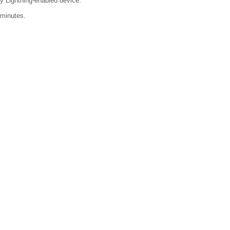
y Lightning-enabled device.
 minutes.