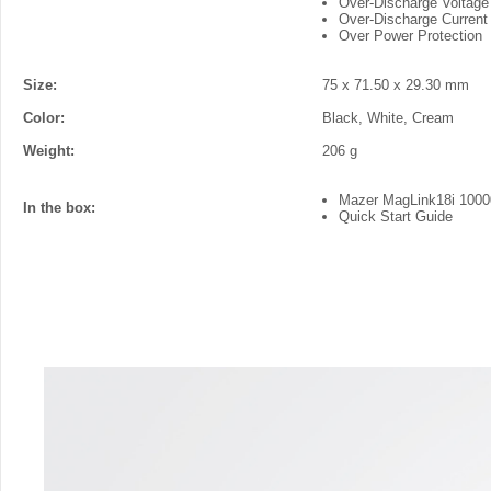
Over-Discharge Voltage
Over-Discharge Current 
Over Power Protection
Size:
75 x 71.50 x 29.30 mm
Color:
Black, White, Cream
Weight:
206 g
Mazer MagLink18i 100
In the box:
Quick Start Guide