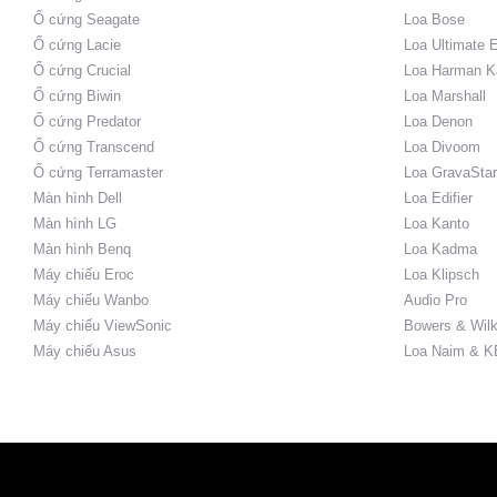
Ổ cứng Seagate
Loa Bose
Ổ cứng Lacie
Loa Ultimate 
Ổ cứng Crucial
Loa Harman K
Ổ cứng Biwin
Loa Marshall
Ổ cứng Predator
Loa Denon
Ổ cứng Transcend
Loa Divoom
Ổ cứng Terramaster
Loa GravaStar
Màn hình Dell
Loa Edifier
Màn hình LG
Loa Kanto
Màn hình Benq
Loa Kadma
Máy chiếu Eroc
Loa Klipsch
Máy chiếu Wanbo
Audio Pro
Máy chiếu ViewSonic
Bowers & Wilk
Máy chiếu Asus
Loa Naim & K