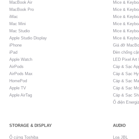
MacBook Air
Mice & Keybo
MacBook Pro
Mice & Keyboa
iMac
Mice & Keyboa
Mac Mini
Mice & Keyboa
Mac Studio
Mice & Keybo
Apple Studio Display
Mice & Keybo
iPhone
Giá đỡ MacBo
iPad
Đèn chống cậ
Apple Watch
LED Pixel Art
AirPods
Cáp & Sạc Ap
AirPods Max
Cáp & Sạc Hy
HomePod
Cáp & Sạc Ma
Apple TV
Cáp & Sạc Mo
Apple AirTag
Cáp & Sạc Sh
Ổ điện Energi
STORAGE & DISPLAY
AUDIO
Ổ cứng Toshiba
Loa JBL