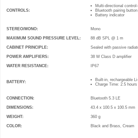
Multi-directional contro
CONTROLS:
Bluetooth pairing button
Battery indicator
STEREO/MONO:
Mono
MAXIMUM SOUND PRESSURE LEVEL:
88 dB SPL @ 1 m
CABINET PRINCIPLE:
Sealed with passive radiat
POWER AMPLIFIERS:
38 W Class D amplifier
WATER RESISTANCE:
IP67
Built-in, rechargeable L
BATTERY:
Charge Time: 2.5 hours 
CONNECTION:
Bluetooth 5.3 LE
DIMENSIONS:
43.4 x 100.5 x 100.5 mm
WEIGHT:
360 g
COLOR:
Black and Brass, Cream