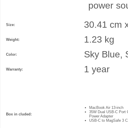
power so
30.41 cm x
Size:
1.23 kg
Weight:
Sky Blue, S
Color:
1 year
Warranty:
MacBook Air 13-inch
35W Dual USB-C Port
Box in cluded:
Power Adapter
USB-C to MagSafe 3 Ca