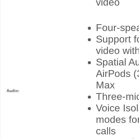
video
Four-spe
Support f
video wit
Spatial A
AirPods (
Max
Audio:
Three-mic
Voice Iso
modes for
calls