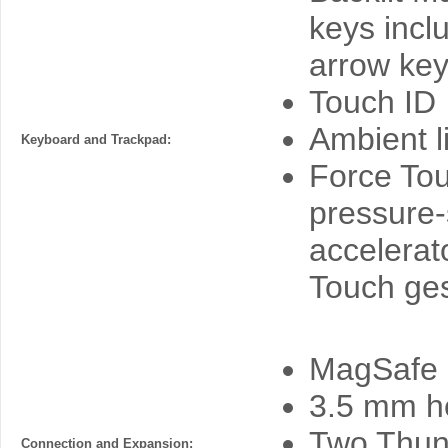
keys incl
arrow key
Touch ID
Ambient l
Keyboard and Trackpad:
Force Tou
pressure-
accelerat
Touch ge
MagSafe 3
3.5 mm h
Two Thund
Connection and Expansion: