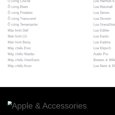
Ổ cứng Crucial
Loa Harman K
Ổ cứng Biwin
Loa Marshall
Ổ cứng Predator
Loa Denon
Ổ cứng Transcend
Loa Divoom
Ổ cứng Terramaster
Loa GravaStar
Màn hình Dell
Loa Edifier
Màn hình LG
Loa Kanto
Màn hình Benq
Loa Kadma
Máy chiếu Eroc
Loa Klipsch
Máy chiếu Wanbo
Audio Pro
Máy chiếu ViewSonic
Bowers & Wilk
Máy chiếu Asus
Loa Naim & K