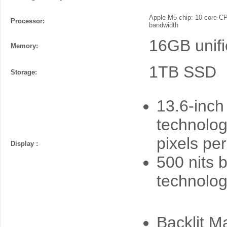
Apple M5 chip: 10-core CP
Processor:
bandwidth
16GB unif
Memory:
1TB SSD
Storage:
13.6-inch
technolog
pixels per
Display :
500 nits 
technolo
Backlit M