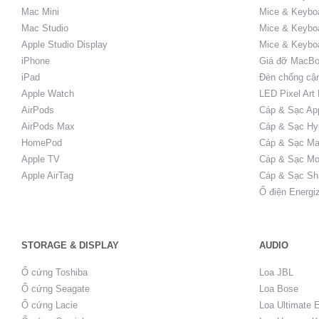
Mac Mini
Mice & Keyboa
Mac Studio
Mice & Keybo
Apple Studio Display
Mice & Keybo
iPhone
Giá đỡ MacBo
iPad
Đèn chống cậ
Apple Watch
LED Pixel Art
AirPods
Cáp & Sạc Ap
AirPods Max
Cáp & Sạc Hy
HomePod
Cáp & Sạc Ma
Apple TV
Cáp & Sạc Mo
Apple AirTag
Cáp & Sạc Sh
Ổ điện Energi
STORAGE & DISPLAY
AUDIO
Ổ cứng Toshiba
Loa JBL
Ổ cứng Seagate
Loa Bose
Ổ cứng Lacie
Loa Ultimate 