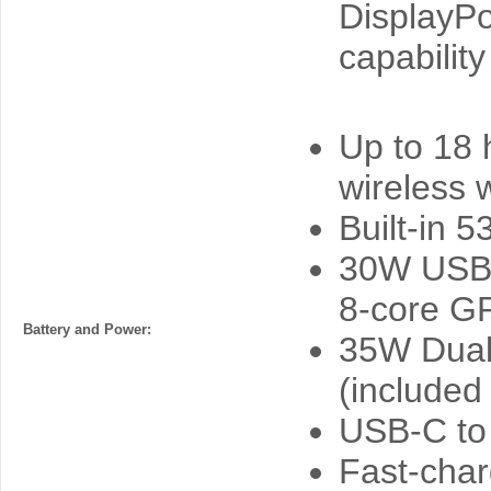
DisplayPo
capability
Up to 18 
wireless 
Built-in 5
30W USB-
8‑core G
Battery and Power:
35W Dual
(included
USB-C to
Fast-cha