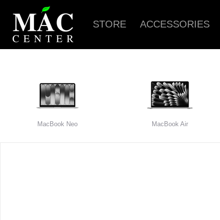
STORE
ACCESSORIES
MacBook Neo
MacBook Air