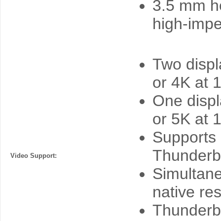
3.5 mm he
high-imp
Two displ
or 4K at 
One displ
or 5K at 
Supports 
Thunderbo
Video Support:
Simultaneo
native res
Thunderbo