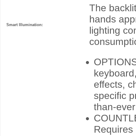
The backli
hands appr
Smart Illumination:
lighting co
consumpti
OPTIONS
keyboard, 
effects, 
specific p
than-ever
COUNTLE
Requires 