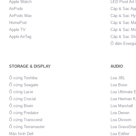
Apple Watch
LED Pixel Art
AirPods
Cáp & Sạc Ap
AirPods Max
Cáp & Sạc Hy
HomePod
Cáp & Sạc Ma
Apple TV
Cáp & Sạc Mo
Apple AirTag
Cáp & Sạc Sh
Ổ điện Energi
STORAGE & DISPLAY
AUDIO
Ổ cứng Toshiba
Loa JBL
Ổ cứng Seagate
Loa Bose
Ổ cứng Lacie
Loa Ultimate 
Ổ cứng Crucial
Loa Harman K
Ổ cứng Biwin
Loa Marshall
Ổ cứng Predator
Loa Denon
Ổ cứng Transcend
Loa Divoom
Ổ cứng Terramaster
Loa GravaStar
Màn hình Dell
Loa Edifier