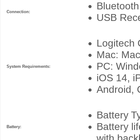
Bluetooth
Connection:
USB Rece
Logitech
Mac: Mac
PC: Windo
System Requirements:
iOS 14, i
Android,
Battery 
Battery l
Battery:
with backl