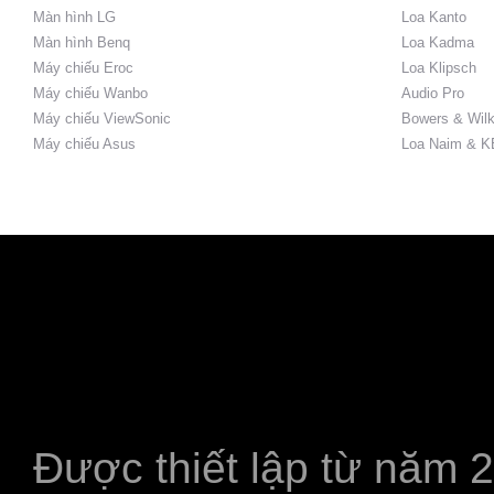
Màn hình LG
Loa Kanto
Màn hình Benq
Loa Kadma
Máy chiếu Eroc
Loa Klipsch
Máy chiếu Wanbo
Audio Pro
Máy chiếu ViewSonic
Bowers & Wilk
Máy chiếu Asus
Loa Naim & K
Được thiết lập từ năm 