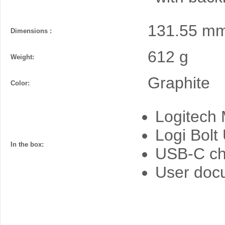
131.55 mm
Dimensions :
612 g
Weight:
Graphite
Color:
Logitech
Logi Bolt
In the box:
USB-C ch
User doc