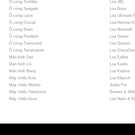
Ổ cứng Toshiba
Loa JBL
Ổ cứng Seagate
Loa Bose
Ổ cứng Lacie
Loa Ultimate 
Ổ cứng Crucial
Loa Harman K
Ổ cứng Biwin
Loa Marshall
Ổ cứng Predator
Loa Denon
Ổ cứng Transcend
Loa Divoom
Ổ cứng Terramaster
Loa GravaStar
Màn hình Dell
Loa Edifier
Màn hình LG
Loa Kanto
Màn hình Benq
Loa Kadma
Máy chiếu Eroc
Loa Klipsch
Máy chiếu Wanbo
Audio Pro
Máy chiếu ViewSonic
Bowers & Wilk
Máy chiếu Asus
Loa Naim & K