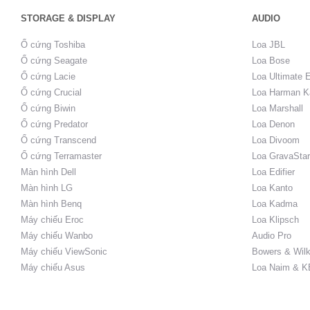
STORAGE & DISPLAY
AUDIO
Ổ cứng Toshiba
Loa JBL
Ổ cứng Seagate
Loa Bose
Ổ cứng Lacie
Loa Ultimate 
Ổ cứng Crucial
Loa Harman K
Ổ cứng Biwin
Loa Marshall
Ổ cứng Predator
Loa Denon
Ổ cứng Transcend
Loa Divoom
Ổ cứng Terramaster
Loa GravaStar
Màn hình Dell
Loa Edifier
Màn hình LG
Loa Kanto
Màn hình Benq
Loa Kadma
Máy chiếu Eroc
Loa Klipsch
Máy chiếu Wanbo
Audio Pro
Máy chiếu ViewSonic
Bowers & Wilk
Máy chiếu Asus
Loa Naim & K