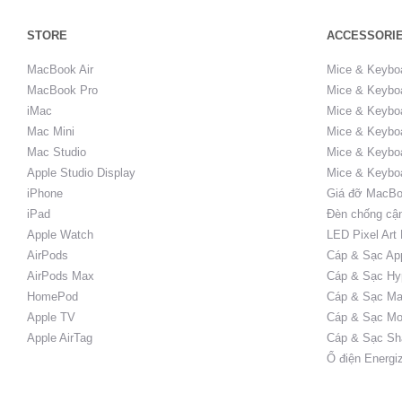
STORE
ACCESSORI
MacBook Air
Mice & Keybo
MacBook Pro
Mice & Keyboa
iMac
Mice & Keyboa
Mac Mini
Mice & Keyboa
Mac Studio
Mice & Keybo
Apple Studio Display
Mice & Keybo
iPhone
Giá đỡ MacBo
iPad
Đèn chống cậ
Apple Watch
LED Pixel Art
AirPods
Cáp & Sạc Ap
AirPods Max
Cáp & Sạc Hy
HomePod
Cáp & Sạc Ma
Apple TV
Cáp & Sạc Mo
Apple AirTag
Cáp & Sạc Sh
Ổ điện Energi