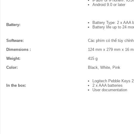
iPad® or iPhone®: iOS®
Android 9.0 or later
Battery Type: 2 x AAA ba
Battery:
Battery life up to 24 mo
Software:
Các phím có thể tùy chỉn
Dimensions :
124 mm x 279 mm x 16 
Weight:
415 g
Color:
Black, White, Pink
Logitech Pebble Keys 
In the box:
2 x AAA batteries
User documentation