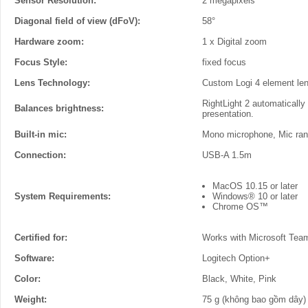
Sensor Resolution:
2 megapixels
Diagonal field of view (dFoV):
58°
Hardware zoom:
1 x Digital zoom
Focus Style:
fixed focus
Lens Technology:
Custom Logi 4 element lens
RightLight 2 automatically
Balances brightness:
presentation.
Built-in mic:
Mono microphone, Mic ran
Connection:
USB-A 1.5m
MacOS 10.15 or later
System Requirements:
Windows® 10 or later
Chrome OS™
Certified for:
Works with Microsoft Tea
Software:
Logitech Option+
Color:
Black, White, Pink
Weight:
75 g (không bao gồm dây)