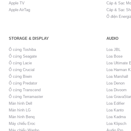
Apple TV
Cáp & Sạc Mo
Apple AirTag
Cáp & Sạc Sh
Ổ điện Energi
STORAGE & DISPLAY
AUDIO
Ổ cứng Toshiba
Loa JBL
Ổ cứng Seagate
Loa Bose
Ổ cứng Lacie
Loa Ultimate 
Ổ cứng Crucial
Loa Harman K
Ổ cứng Biwin
Loa Marshall
Ổ cứng Predator
Loa Denon
Ổ cứng Transcend
Loa Divoom
Ổ cứng Terramaster
Loa GravaStar
Màn hình Dell
Loa Edifier
Màn hình LG
Loa Kanto
Màn hình Benq
Loa Kadma
Máy chiếu Eroc
Loa Klipsch
Máy chiếu Wanbo
Audio Pro