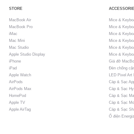
STORE
ACCESSORI
MacBook Air
Mice & Keybo
MacBook Pro
Mice & Keyboa
iMac
Mice & Keyboa
Mac Mini
Mice & Keyboa
Mac Studio
Mice & Keybo
Apple Studio Display
Mice & Keybo
iPhone
Giá đỡ MacBo
iPad
Đèn chống cậ
Apple Watch
LED Pixel Art
AirPods
Cáp & Sạc Ap
AirPods Max
Cáp & Sạc Hy
HomePod
Cáp & Sạc Ma
Apple TV
Cáp & Sạc Mo
Apple AirTag
Cáp & Sạc Sh
Ổ điện Energi