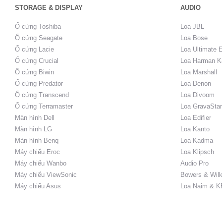
STORAGE & DISPLAY
AUDIO
Ổ cứng Toshiba
Loa JBL
Ổ cứng Seagate
Loa Bose
Ổ cứng Lacie
Loa Ultimate 
Ổ cứng Crucial
Loa Harman K
Ổ cứng Biwin
Loa Marshall
Ổ cứng Predator
Loa Denon
Ổ cứng Transcend
Loa Divoom
Ổ cứng Terramaster
Loa GravaStar
Màn hình Dell
Loa Edifier
Màn hình LG
Loa Kanto
Màn hình Benq
Loa Kadma
Máy chiếu Eroc
Loa Klipsch
Máy chiếu Wanbo
Audio Pro
Máy chiếu ViewSonic
Bowers & Wilk
Máy chiếu Asus
Loa Naim & K