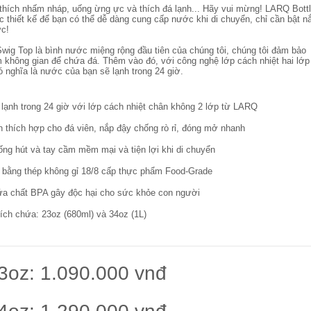
hích nhấm nháp, uống ừng ực và thích đá lạnh... Hãy vui mừng! LARQ Bott
 thiết kế để bạn có thể dễ dàng cung cấp nước khi di chuyển, chỉ cần bật n
ức!
wig Top là bình nước miệng rộng đầu tiên của chúng tôi, chúng tôi đảm bảo
 không gian để chứa đá. Thêm vào đó, với công nghệ lớp cách nhiệt hai lớp
ó nghĩa là nước của bạn sẽ lạnh trong 24 giờ.
lạnh trong 24 giờ với lớp cách nhiệt chân không 2 lớp từ LARQ
h thích hợp cho đá viên, nắp đậy chống rò rỉ, đóng mở nhanh
ống hút và tay cầm mềm mại và tiện lợi khi di chuyển
bằng thép không gỉ 18/8 cấp thực phẩm Food-Grade
a chất BPA gây độc hại cho sức khỏe con người
tích chứa: 23oz (680ml) và 34oz (1L)
3oz: 1.090.000 vnđ