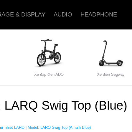
AGE & DISPLAY
AUDIO
HEADPHONE
Xe đạp điện ADO
Xe điện Segway
 LARQ Swig Top (Blue)
giữ nhiệt LARQ
|
Model: LARQ Swig Top (Amalfi Blue)