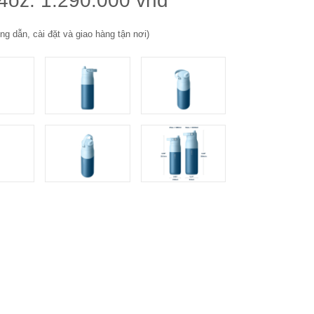
4oz: 1.290.000 vnđ
g dẫn, cài đặt và giao hàng tận nơi)