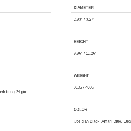
DIAMETER
2.93" / 3.27"
HEIGHT
9.96" / 11.26"
WEIGHT
313g / 408g
ạnh trong 24 giờ
COLOR
Obsidian Black, Amalfi Blue, Euc