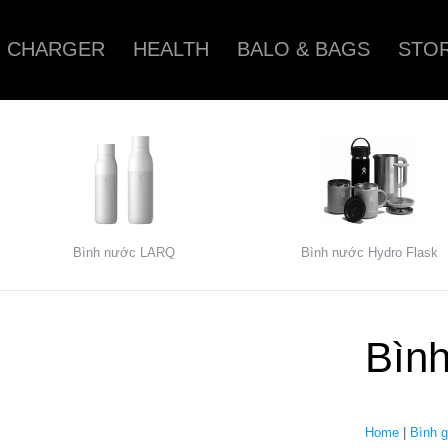
CHARGER
HEALTH
BALO & BAGS
STOR
Bình nước LARQ
Bình nước Hydro Flask
Bình
Home
|
Bình 