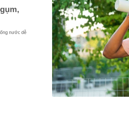
ngụm,
 uống nước dễ