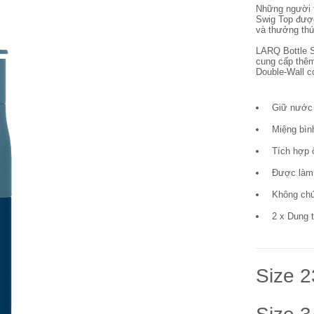
Những người t
Swig Top được
và thưởng th
LARQ Bottle S
cung cấp thêm
Double-Wall c
Giữ nước 
Miệng bìn
Tích hợp 
Được làm 
Không chứ
2 x Dung 
Size 2