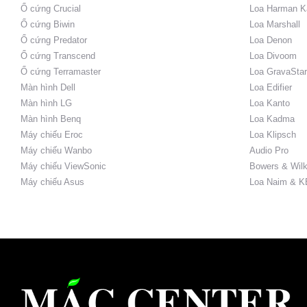
Ổ cứng Crucial
Loa Harman K
Ổ cứng Biwin
Loa Marshall
Ổ cứng Predator
Loa Denon
Ổ cứng Transcend
Loa Divoom
Ổ cứng Terramaster
Loa GravaStar
Màn hình Dell
Loa Edifier
Màn hình LG
Loa Kanto
Màn hình Benq
Loa Kadma
Máy chiếu Eroc
Loa Klipsch
Máy chiếu Wanbo
Audio Pro
Máy chiếu ViewSonic
Bowers & Wilk
Máy chiếu Asus
Loa Naim & K