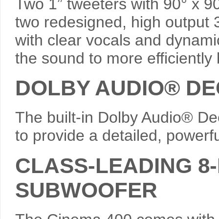
Two 1” tweeters with 90° x 90
two redesigned, high output
with clear vocals and dynami
the sound to more efficiently b
DOLBY AUDIO® DEC
The built-in Dolby Audio® Dec
to provide a detailed, power
CLASS-LEADING 8
SUBWOOFER