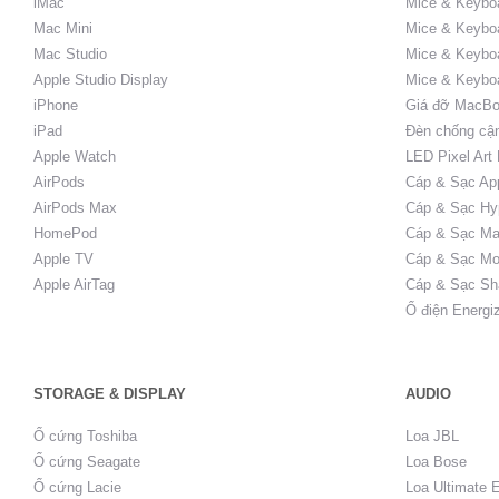
iMac
Mice & Keyboa
Mac Mini
Mice & Keyboa
Mac Studio
Mice & Keybo
Apple Studio Display
Mice & Keybo
iPhone
Giá đỡ MacBo
iPad
Đèn chống cậ
Apple Watch
LED Pixel Art
AirPods
Cáp & Sạc Ap
AirPods Max
Cáp & Sạc Hy
HomePod
Cáp & Sạc Ma
Apple TV
Cáp & Sạc Mo
Apple AirTag
Cáp & Sạc Sh
Ổ điện Energi
STORAGE & DISPLAY
AUDIO
Ổ cứng Toshiba
Loa JBL
Ổ cứng Seagate
Loa Bose
Ổ cứng Lacie
Loa Ultimate 