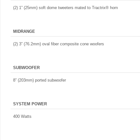
(2) 1” (25mm) soft dome tweeters mated to Tractrix® horn
MIDRANGE
(2) 3” (76.2mm) oval fiber composite cone woofers
SUBWOOFER
8” (203mm) ported subwoofer
SYSTEM POWER
400 Watts