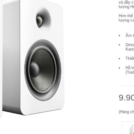
và đầy c
lượng Hi
Hơn thế 
lượng ca
Âm t
Driv
Kant
Thiế
Hỗ t
(Tosl
9.9
(Hàng ch