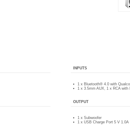
INPUTS
1 x Bluetooth® 4.0 with Qual
1 x 3.5mm AUX, 1 x RCA with P
OUTPUT
1 x Subwoofer
1 x USB Charge Port 5 V 1.0A