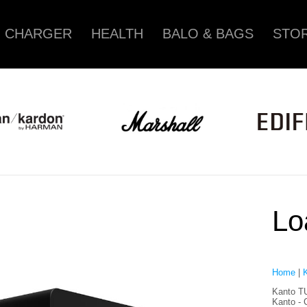
CHARGER
HEALTH
BALO & BAGS
STOR
Lo
Home
|
Kanto TU
Kanto - 