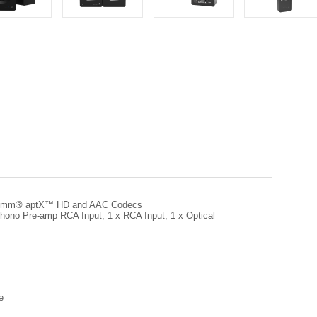
lcomm® aptX™ HD and AAC Codecs
ono Pre-amp RCA Input, 1 x RCA Input, 1 x Optical
e