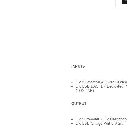
INPUTS
1 x Bluetooth® 4.2 with Qua
1 x USB DAC, 1 x Dedicated Ph
(TOSLINK)
OUTPUT
1 x Subwoofer + 1 x Headphon
1 x USB Charge Port 5 V 2A