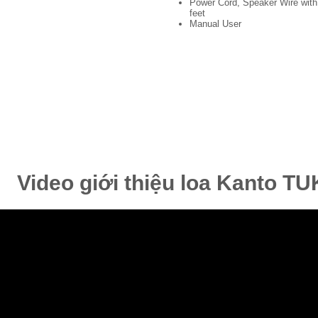
Power Cord, Speaker Wire wit
feet
Manual User
Video giới thiệu loa Kanto TU