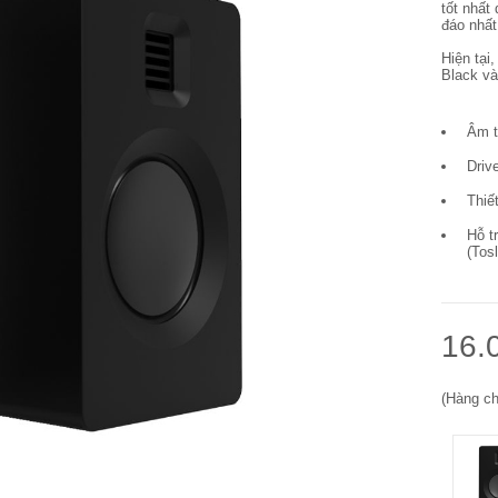
tốt nhất
đáo nhất
Hiện tại
Black và
Âm t
Driv
Thiế
Hỗ t
(Tosl
16.
(Hàng ch