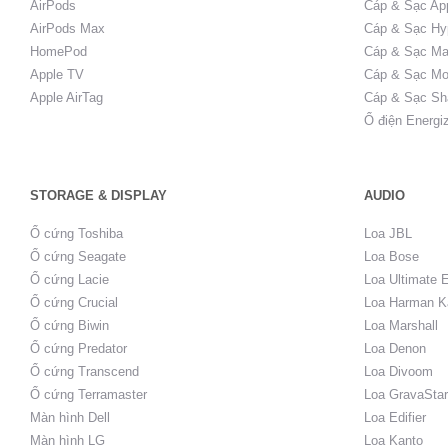
AirPods
Cáp & Sạc Ap
AirPods Max
Cáp & Sạc Hy
HomePod
Cáp & Sạc Ma
Apple TV
Cáp & Sạc Mo
Apple AirTag
Cáp & Sạc Sh
Ổ điện Energi
STORAGE & DISPLAY
AUDIO
Ổ cứng Toshiba
Loa JBL
Ổ cứng Seagate
Loa Bose
Ổ cứng Lacie
Loa Ultimate 
Ổ cứng Crucial
Loa Harman K
Ổ cứng Biwin
Loa Marshall
Ổ cứng Predator
Loa Denon
Ổ cứng Transcend
Loa Divoom
Ổ cứng Terramaster
Loa GravaStar
Màn hình Dell
Loa Edifier
Màn hình LG
Loa Kanto