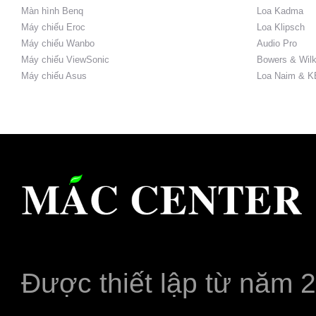
Màn hình Benq
Loa Kadma
Máy chiếu Eroc
Loa Klipsch
Máy chiếu Wanbo
Audio Pro
Máy chiếu ViewSonic
Bowers & Wilk
Máy chiếu Asus
Loa Naim & K
Được thiết lập từ năm 