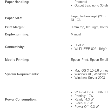
Paper Handling:
Postcard
Output tray: up to 30-s
Legal, Indian-Legal (215 
Paper Size:
DL, C6
Print Margin:
0 mm top, left, right, bott
Duplex printing:
Manual
USB 2.0
Connectivity:
Wi-Fi IEEE 802.11b/g/n,
Mobile Printing:
Epson iPrint, Epson Email 
Mac OS X 10.6.8 or ne
System Requirements:
Windows XP, Windows V
Windows Server 2003 -
220 - 240 V AC 50/60 H
Printing: 12W
Power Consumption:
Ready: 4.3 W
Sleep: 0.7 W
Power Off: 0.3 W