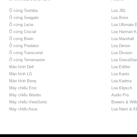
Ổ cứng Toshiba
Loa JBL
Ổ cứng Seagate
Loa Bose
Ổ cứng Lacie
Loa Ultimate 
Ổ cứng Crucial
Loa Harman K
Ổ cứng Biwin
Loa Marshall
Ổ cứng Predator
Loa Denon
Ổ cứng Transcend
Loa Divoom
Ổ cứng Terramaster
Loa GravaStar
Màn hình Dell
Loa Edifier
Màn hình LG
Loa Kanto
Màn hình Benq
Loa Kadma
Máy chiếu Eroc
Loa Klipsch
Máy chiếu Wanbo
Audio Pro
Máy chiếu ViewSonic
Bowers & Wilk
Máy chiếu Asus
Loa Naim & K