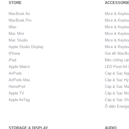
STORE
ACCESSORI
MacBook Air
Mice & Keybo
MacBook Pro
Mice & Keyboa
iMac
Mice & Keyboa
Mac Mini
Mice & Keyboa
Mac Studio
Mice & Keybo
Apple Studio Display
Mice & Keybo
iPhone
Giá đỡ MacBo
iPad
Đèn chống cậ
Apple Watch
LED Pixel Art
AirPods
Cáp & Sạc Ap
AirPods Max
Cáp & Sạc Hy
HomePod
Cáp & Sạc Ma
Apple TV
Cáp & Sạc Mo
Apple AirTag
Cáp & Sạc Sh
Ổ điện Energi
STORAGE & DISPLAY
AUDIO