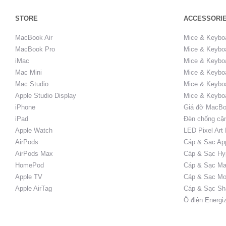
STORE
ACCESSORI
MacBook Air
Mice & Keybo
MacBook Pro
Mice & Keyboa
iMac
Mice & Keyboa
Mac Mini
Mice & Keyboa
Mac Studio
Mice & Keybo
Apple Studio Display
Mice & Keybo
iPhone
Giá đỡ MacBo
iPad
Đèn chống cậ
Apple Watch
LED Pixel Art
AirPods
Cáp & Sạc Ap
AirPods Max
Cáp & Sạc Hy
HomePod
Cáp & Sạc Ma
Apple TV
Cáp & Sạc Mo
Apple AirTag
Cáp & Sạc Sh
Ổ điện Energi