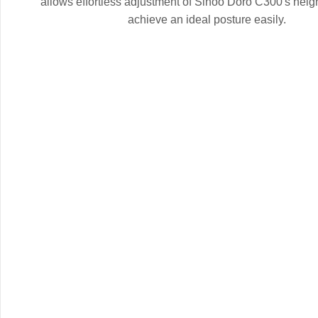
allows effortless adjustment of Sihoo Doro C300's height
achieve an ideal posture easily.