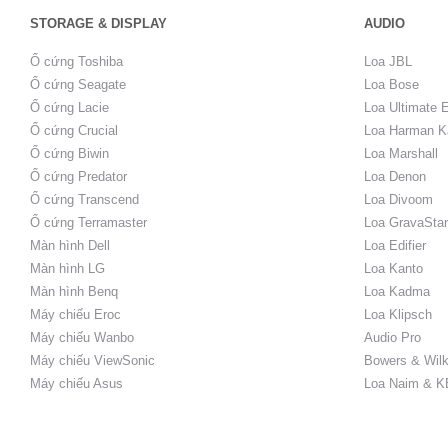
STORAGE & DISPLAY
AUDIO
Ổ cứng Toshiba
Loa JBL
Ổ cứng Seagate
Loa Bose
Ổ cứng Lacie
Loa Ultimate 
Ổ cứng Crucial
Loa Harman K
Ổ cứng Biwin
Loa Marshall
Ổ cứng Predator
Loa Denon
Ổ cứng Transcend
Loa Divoom
Ổ cứng Terramaster
Loa GravaStar
Màn hình Dell
Loa Edifier
Màn hình LG
Loa Kanto
Màn hình Benq
Loa Kadma
Máy chiếu Eroc
Loa Klipsch
Máy chiếu Wanbo
Audio Pro
Máy chiếu ViewSonic
Bowers & Wilk
Máy chiếu Asus
Loa Naim & K