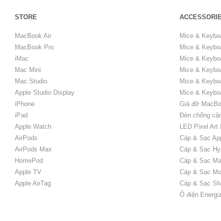
STORE
ACCESSORI
MacBook Air
Mice & Keybo
MacBook Pro
Mice & Keyboa
iMac
Mice & Keyboa
Mac Mini
Mice & Keyboa
Mac Studio
Mice & Keybo
Apple Studio Display
Mice & Keybo
iPhone
Giá đỡ MacBo
iPad
Đèn chống cậ
Apple Watch
LED Pixel Art
AirPods
Cáp & Sạc Ap
AirPods Max
Cáp & Sạc Hy
HomePod
Cáp & Sạc Ma
Apple TV
Cáp & Sạc Mo
Apple AirTag
Cáp & Sạc Sh
Ổ điện Energi