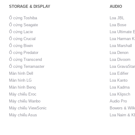
STORAGE & DISPLAY
AUDIO
Ổ cứng Toshiba
Loa JBL
Ổ cứng Seagate
Loa Bose
Ổ cứng Lacie
Loa Ultimate 
Ổ cứng Crucial
Loa Harman K
Ổ cứng Biwin
Loa Marshall
Ổ cứng Predator
Loa Denon
Ổ cứng Transcend
Loa Divoom
Ổ cứng Terramaster
Loa GravaStar
Màn hình Dell
Loa Edifier
Màn hình LG
Loa Kanto
Màn hình Benq
Loa Kadma
Máy chiếu Eroc
Loa Klipsch
Máy chiếu Wanbo
Audio Pro
Máy chiếu ViewSonic
Bowers & Wilk
Máy chiếu Asus
Loa Naim & K