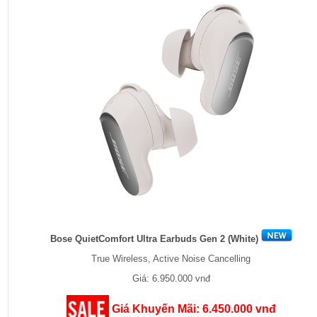
Bose QuietComfort Ultra Earbuds Gen 2 (White)
True Wireless, Active Noise Cancelling
Giá: 6.950.000 vnđ
Giá Khuyến Mãi: 6.450.000 vnđ