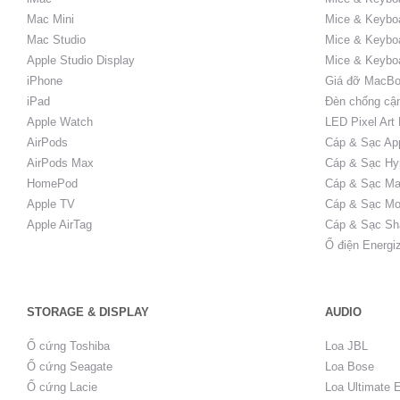
Mac Mini
Mice & Keyboa
Mac Studio
Mice & Keybo
Apple Studio Display
Mice & Keybo
iPhone
Giá đỡ MacBo
iPad
Đèn chống cậ
Apple Watch
LED Pixel Art
AirPods
Cáp & Sạc Ap
AirPods Max
Cáp & Sạc Hy
HomePod
Cáp & Sạc Ma
Apple TV
Cáp & Sạc Mo
Apple AirTag
Cáp & Sạc Sh
Ổ điện Energi
STORAGE & DISPLAY
AUDIO
Ổ cứng Toshiba
Loa JBL
Ổ cứng Seagate
Loa Bose
Ổ cứng Lacie
Loa Ultimate 