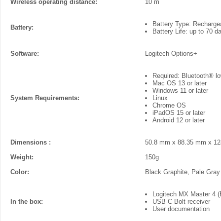
Wireless operating distance:
10 m
Battery Type: Recharge
Battery:
Battery Life: up to 70 d
Software:
Logitech Options+
Required: Bluetooth® l
Mac OS 13 or later
Windows 11 or later
System Requirements:
Linux
Chrome OS
iPadOS 15 or later
Android 12 or later
Dimensions :
50.8 mm x 88.35 mm x 1
Weight:
150g
Color:
Black Graphite, Pale Gray
Logitech MX Master 4 (
In the box:
USB-C Bolt receiver
User documentation