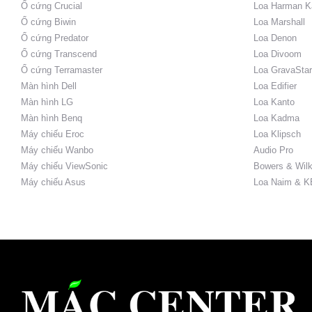
Ổ cứng Crucial
Loa Harman K
Ổ cứng Biwin
Loa Marshall
Ổ cứng Predator
Loa Denon
Ổ cứng Transcend
Loa Divoom
Ổ cứng Terramaster
Loa GravaStar
Màn hình Dell
Loa Edifier
Màn hình LG
Loa Kanto
Màn hình Benq
Loa Kadma
Máy chiếu Eroc
Loa Klipsch
Máy chiếu Wanbo
Audio Pro
Máy chiếu ViewSonic
Bowers & Wilk
Máy chiếu Asus
Loa Naim & K