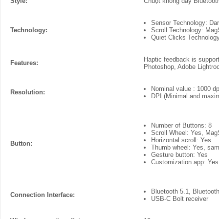
Style:
Chuột không dây Bluetoot
Sensor Technology: Dark
Technology:
Scroll Technology: Mag
Quiet Clicks Technology
Haptic feedback is support
Features:
Photoshop, Adobe Lightro
Nominal value : 1000 dp
Resolution:
DPI (Minimal and maxima
Number of Buttons: 8
Scroll Wheel: Yes, Mag
Horizontal scroll: Yes
Button:
Thumb wheel: Yes, same
Gesture button: Yes
Customization app: Yes
Bluetooth 5.1, Bluetoo
Connection Interface:
USB-C Bolt receiver