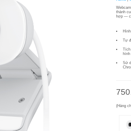
Webcam L
thành cu
hợp — c
Hình
Tự đ
Tích
hình
Sử d
Chr
750
(Hàng ch