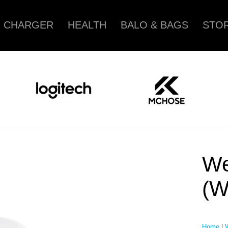
CHARGER
HEALTH
BALO & BAGS
STOR
We
(W
Home
|