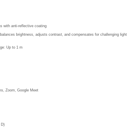
 with anti-reflective coating
 balances brightness, adjusts contrast, and compensates for challenging light
ge: Up to 1 m
ms, Zoom, Google Meet
 D)