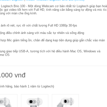
ogitech Brio 100 - Một dòng Webcam cơ bản nhất từ Logitech giúp bạn ho
ộc gọi video tốt hơn với Full HD, tính năng cân bằng sáng tự động và mic tí
ùng với màn che ống kính.
 ảnh rõ nét, rực rỡ với chất lượng Full HD 1080p 30-fps
ộng điều chỉnh ánh sáng với màu sắc tự nhiên và sống động
 hợp Mic giảm tiếng ồn, chân đế dạng kẹp tiện dụng giúp gắn chắc vào màn
ụng giao tiếp USB-A, tương tích với hệ điều hành Mac OS, Windows và
ome OS
.000 vnđ
ính hãng, bảo hành 1 năm từ Logitech)