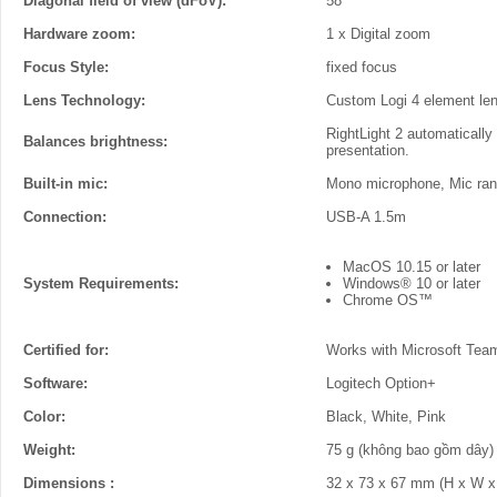
Diagonal field of view (dFoV):
58°
Hardware zoom:
1 x Digital zoom
Focus Style:
fixed focus
Lens Technology:
Custom Logi 4 element lens
RightLight 2 automatically
Balances brightness:
presentation.
Built-in mic:
Mono microphone, Mic ran
Connection:
USB-A 1.5m
MacOS 10.15 or later
System Requirements:
Windows® 10 or later
Chrome OS™
Certified for:
Works with Microsoft Tea
Software:
Logitech Option+
Color:
Black, White, Pink
Weight:
75 g (không bao gồm dây)
Dimensions :
32 x 73 x 67 mm (H x W x