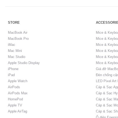
STORE
ACCESSORI
MacBook Air
Mice & Keybo
MacBook Pro
Mice & Keyboa
iMac
Mice & Keyboa
Mac Mini
Mice & Keyboa
Mac Studio
Mice & Keybo
Apple Studio Display
Mice & Keybo
iPhone
Giá đỡ MacBo
iPad
Đèn chống cậ
Apple Watch
LED Pixel Art
AirPods
Cáp & Sạc Ap
AirPods Max
Cáp & Sạc Hy
HomePod
Cáp & Sạc Ma
Apple TV
Cáp & Sạc Mo
Apple AirTag
Cáp & Sạc Sh
Ổ điện Energi