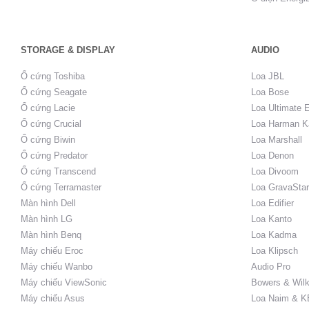
STORAGE & DISPLAY
AUDIO
Ổ cứng Toshiba
Loa JBL
Ổ cứng Seagate
Loa Bose
Ổ cứng Lacie
Loa Ultimate 
Ổ cứng Crucial
Loa Harman K
Ổ cứng Biwin
Loa Marshall
Ổ cứng Predator
Loa Denon
Ổ cứng Transcend
Loa Divoom
Ổ cứng Terramaster
Loa GravaStar
Màn hình Dell
Loa Edifier
Màn hình LG
Loa Kanto
Màn hình Benq
Loa Kadma
Máy chiếu Eroc
Loa Klipsch
Máy chiếu Wanbo
Audio Pro
Máy chiếu ViewSonic
Bowers & Wilk
Máy chiếu Asus
Loa Naim & K