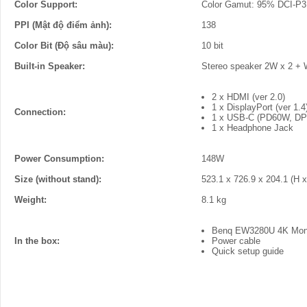
Color Support:
Color Gamut: 95% DCI-P3
PPI (Mật độ điểm ảnh):
138
Color Bit (Độ sâu màu):
10 bit
Built-in Speaker:
Stereo speaker 2W x 2 + 
2 x HDMI (ver 2.0)
1 x DisplayPort (ver 1.4
Connection:
1 x USB-C (PD60W, DP 
1 x Headphone Jack
Power Consumption:
148W
Size (without stand):
523.1 x 726.9 x 204.1 (H 
Weight:
8.1 kg
Benq EW3280U 4K Moni
In the box:
Power cable
Quick setup guide