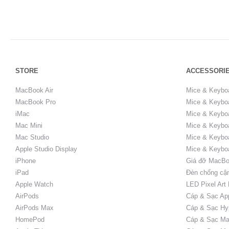
STORE
ACCESSORI
MacBook Air
Mice & Keybo
MacBook Pro
Mice & Keyboa
iMac
Mice & Keyboa
Mac Mini
Mice & Keyboa
Mac Studio
Mice & Keybo
Apple Studio Display
Mice & Keybo
iPhone
Giá đỡ MacBo
iPad
Đèn chống cậ
Apple Watch
LED Pixel Art
AirPods
Cáp & Sạc Ap
AirPods Max
Cáp & Sạc Hy
HomePod
Cáp & Sạc Ma