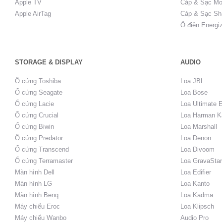
Apple TV
Cáp & Sạc Mo
Apple AirTag
Cáp & Sạc Sh
Ổ điện Energi
STORAGE & DISPLAY
AUDIO
Ổ cứng Toshiba
Loa JBL
Ổ cứng Seagate
Loa Bose
Ổ cứng Lacie
Loa Ultimate 
Ổ cứng Crucial
Loa Harman K
Ổ cứng Biwin
Loa Marshall
Ổ cứng Predator
Loa Denon
Ổ cứng Transcend
Loa Divoom
Ổ cứng Terramaster
Loa GravaStar
Màn hình Dell
Loa Edifier
Màn hình LG
Loa Kanto
Màn hình Benq
Loa Kadma
Máy chiếu Eroc
Loa Klipsch
Máy chiếu Wanbo
Audio Pro