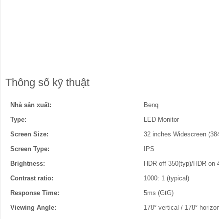
Thông số kỹ thuật
Nhà sản xuất:
Benq
Type:
LED Monitor
Screen Size:
32 inches Widescreen (3840
Screen Type:
IPS
Brightness:
HDR off 350(typ)/HDR on 
Contrast ratio:
1000: 1 (typical)
Response Time:
5ms (GtG)
Viewing Angle:
178° vertical / 178° horizon